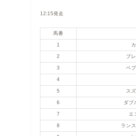
12:15発走
馬番
1
2
プ
3
ペ
4
5
ス
6
ダブ
7
エ
8
ラン