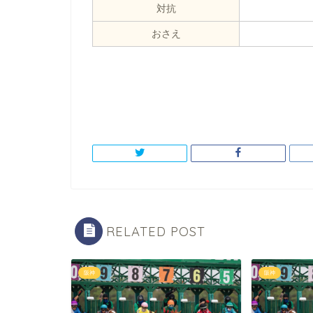
対抗
おさえ
RELATED POST
阪神
阪神