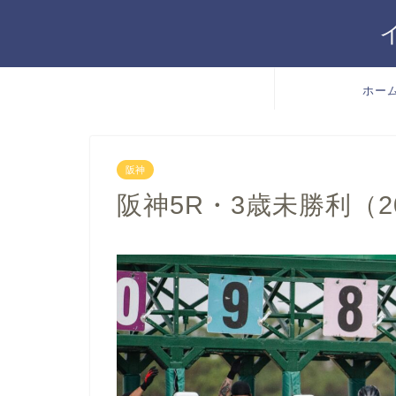
ホー
阪神
阪神5R・3歳未勝利（202