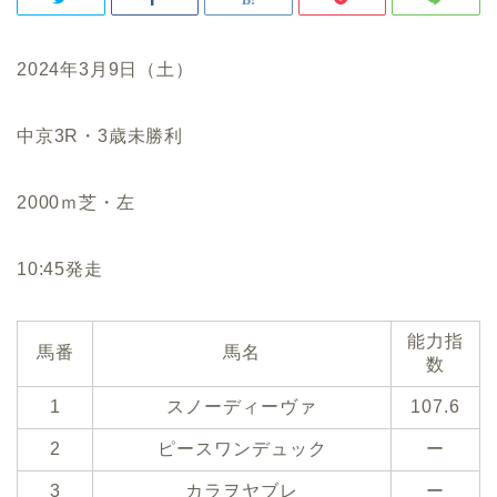
2024年3月9日（土）
中京3R・3歳未勝利
2000ｍ芝・左
10:45発走
能力指
馬番
馬名
数
1
スノーディーヴァ
107.6
2
ピースワンデュック
ー
3
カラヲヤブレ
ー