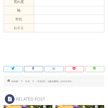
荒れ度
軸
対抗
おさえ
HOME
中京
中京3R・3歳未勝利（2024/3/9）
RELATED POST