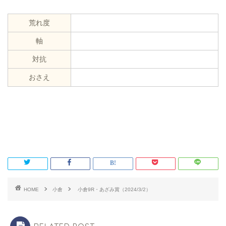
荒れ度
軸
対抗
おさえ
HOME
小倉
小倉9R・あざみ賞（2024/3/2）