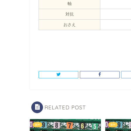
軸
対抗
おさえ
RELATED POST
阪神
阪神