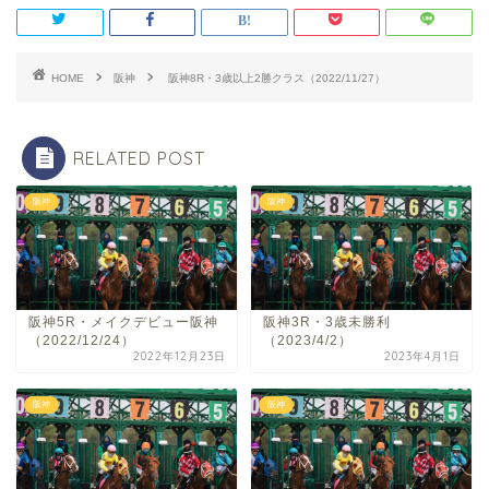
HOME
阪神
阪神8R・3歳以上2勝クラス（2022/11/27）
RELATED POST
阪神
阪神
阪神5R・メイクデビュー阪神
阪神3R・3歳未勝利
（2022/12/24）
（2023/4/2）
2022年12月23日
2023年4月1日
阪神
阪神