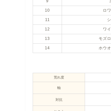
9
10
ロ
11
12
ワ
13
モズ
14
ホウ
荒れ度
軸
対抗