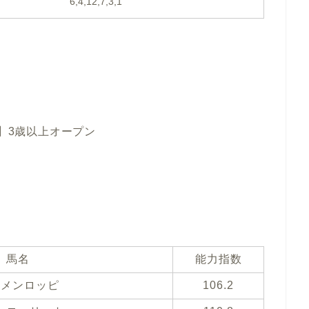
6,4,12,7,3,1
④】3歳以上オープン
馬名
能力指数
チメンロッピ
106.2