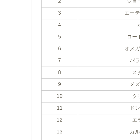
2
ジョ
3
エー
4
5
ロー
6
オメ
7
パ
8
ス
9
メ
10
ク
11
ド
12
エ
13
カ