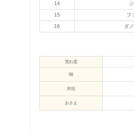
14
15
フ
16
ダ
荒れ度
軸
対抗
おさえ