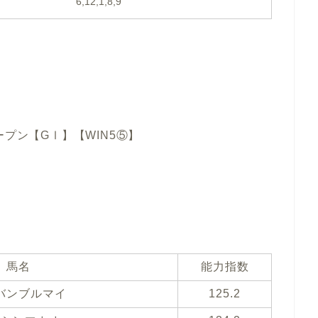
6,12,1,8,9
ープン【GⅠ】【WIN5⑤】
馬名
能力指数
バンブルマイ
125.2