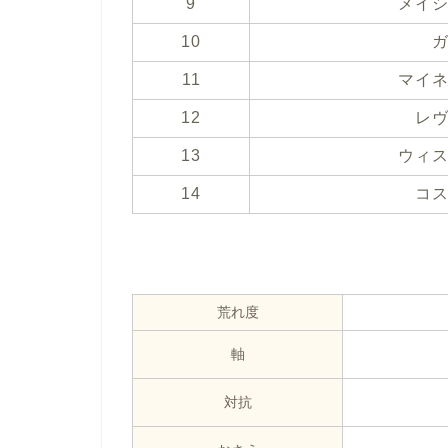
9
メイ
10
11
マイ
12
レ
13
ウィ
14
コ
荒れ度
軸
対抗