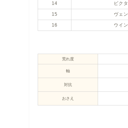
14
ビク
15
ヴェ
16
ウイ
荒れ度
軸
対抗
おさえ