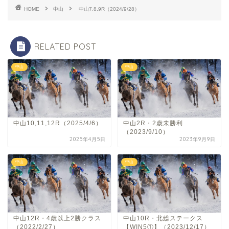
HOME
中山
中山7,8,9R（2024/9/28）
RELATED POST
中山
中山
中山10,11,12R（2025/4/6）
中山2R・2歳未勝利
（2023/9/10）
2025年4月5日
2023年9月9日
中山
中山
中山12R・4歳以上2勝クラス
中山10R・北総ステークス
（2022/2/27）
【WIN5①】（2023/12/17）