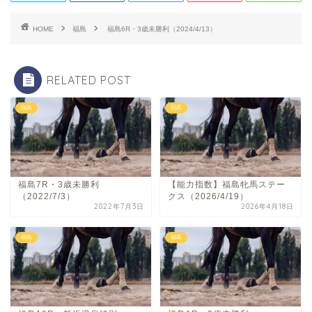
HOME
福島
福島6R・3歳未勝利（2024/4/13）
RELATED POST
福島
福島
福島7R・3歳未勝利
【能力指数】福島牝馬ステー
（2022/7/3）
クス（2026/4/19）
2022年7月3日
2026年4月18日
福島
福島