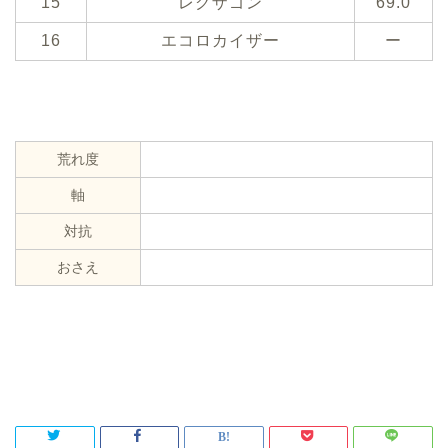
15
レグザゴン
69.0
16
エコロカイザー
ー
荒れ度
軸
対抗
おさえ