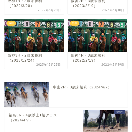
阪神1R・3歳未勝利
阪神2R・3歳未勝利
（2022/3/20）
（2023/3/19）
2022年3月20日
2023年3月18日
阪神
阪神
阪神3R・2歳未勝利
阪神4R・3歳未勝利
（2023/12/24）
（2022/2/19）
2023年12月23日
2022年2月19日
中山2R・3歳未勝利（2024/4/7）
福島3R・4歳以上1勝クラス
（2024/4/7）