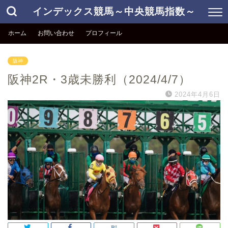
インデックス競馬～中央競馬指数～
ホーム
お問い合わせ
プロフィール
阪神
阪神2R・3歳未勝利（2024/4/7）
2024年4月6日