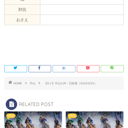
対抗
おさえ
HOME
中山
【GⅡ】中山11R・日経賞（2024/3/23）
RELATED POST
中山
中山