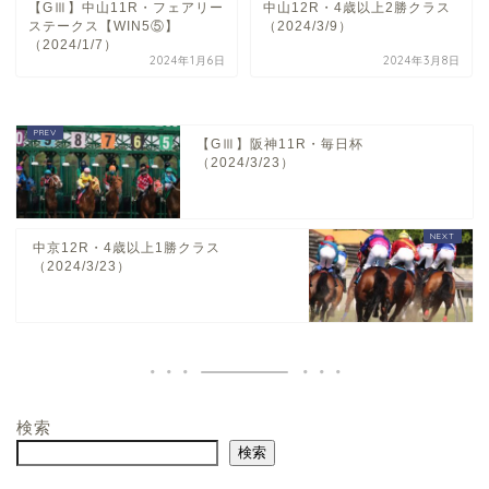
【GⅢ】中山11R・フェアリー
中山12R・4歳以上2勝クラス
ステークス【WIN5⑤】
（2024/3/9）
（2024/1/7）
2024年1月6日
2024年3月8日
【GⅢ】阪神11R・毎日杯
（2024/3/23）
中京12R・4歳以上1勝クラス
（2024/3/23）
検索
ホーム
検索