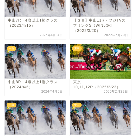
中山7R・4歳以上1勝クラス
【ＧⅡ】中山11R・フジTVス
（2023/4/15）
プリングS【WIN5⑤】
（2022/3/20）
2023年4月14日
2022年3月20日
中山
東京
中山8R・4歳以上1勝クラス
東京
（2024/4/6）
10,11,12R（2025/2/23）
2024年4月5日
2025年2月22日
中山
中山