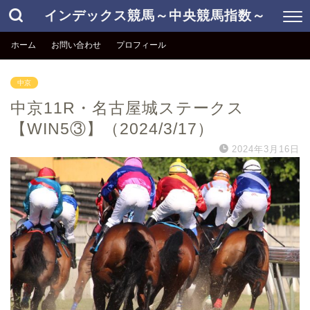
インデックス競馬～中央競馬指数～
ホーム
お問い合わせ
プロフィール
中京
中京11R・名古屋城ステークス
【WIN5③】（2024/3/17）
2024年3月16日