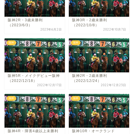
阪神2R・3歳未勝利
阪神3R・2歳未勝利
（2023/6/3）
（2022/10/8）
2023年6月2日
2022年10月7日
阪神
阪神
阪神5R・メイクデビュー阪神
阪神2R・2歳未勝利
（2022/12/18）
（2022/12/24）
2022年12月17日
2022年12月23日
阪神
阪神
阪神4R・障害4歳以上未勝利
阪神10R・オークランド