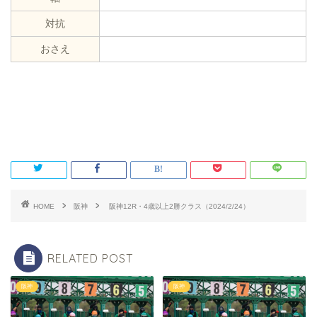
対抗
おさえ
HOME
阪神
阪神12R・4歳以上2勝クラス（2024/2/24）
RELATED POST
阪神
阪神