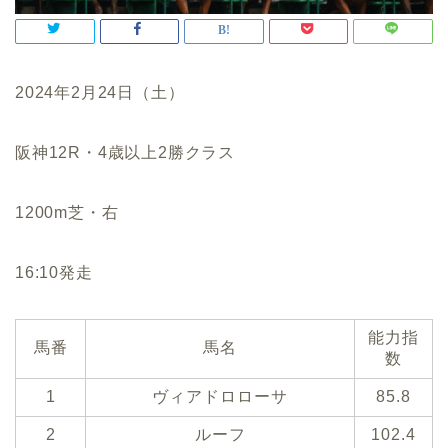
2024年2月24日（土）
阪神12R・4歳以上2勝クラス
1200m芝・右
16:10発走
能力指
馬番
馬名
数
1
ヴィアドロローサ
85.8
2
ルーフ
102.4