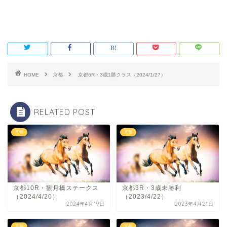
HOME
京都
京都6R・3歳1勝クラス（2024/1/27）
RELATED POST
京都
京都
京都10R・観月橋ステークス
京都3R・3歳未勝利
（2024/4/20）
（2023/4/22）
2024年4月19日
2023年4月21日
京都
京都