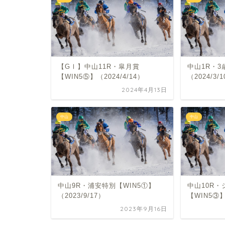
【GⅠ】中山11R・皐月賞
中山1R・3
【WIN5⑤】（2024/4/14）
（2024/3/
2024年4月13日
中山
中山
中山9R・浦安特別【WIN5①】
中山10R
（2023/9/17）
【WIN5③】
2023年9月16日