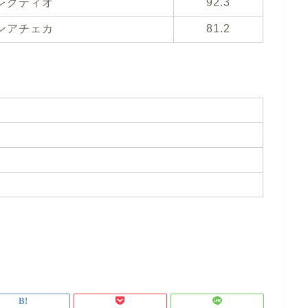
レクティオ
92.3
ンアチェカ
81.2