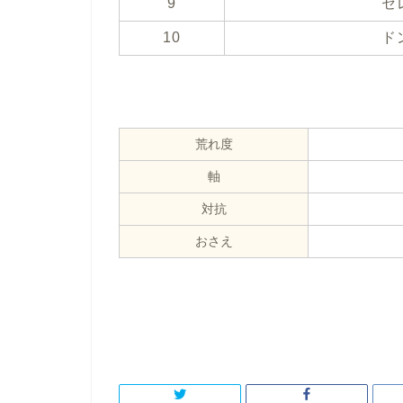
9
セ
10
ド
荒れ度
軸
対抗
おさえ