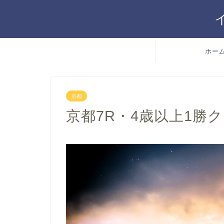
ホー
京都
京都7R・4歳以上1勝クラ