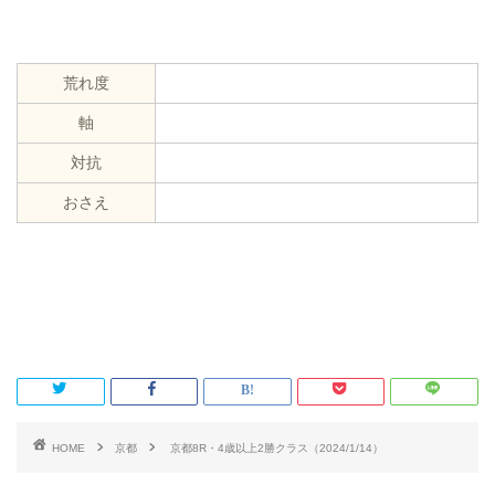
荒れ度
軸
対抗
おさえ
HOME
京都
京都8R・4歳以上2勝クラス（2024/1/14）