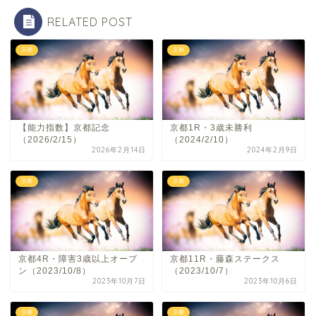
RELATED POST
京都
京都
【能力指数】京都記念
京都1R・3歳未勝利
（2026/2/15）
（2024/2/10）
2026年2月14日
2024年2月9日
京都
京都
京都4R・障害3歳以上オープ
京都11R・藤森ステークス
ン（2023/10/8）
（2023/10/7）
2023年10月7日
2023年10月6日
京都
京都