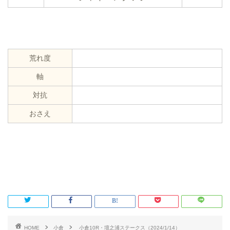
荒れ度
軸
対抗
おさえ
HOME
小倉
小倉10R・壇之浦ステークス（2024/1/14）