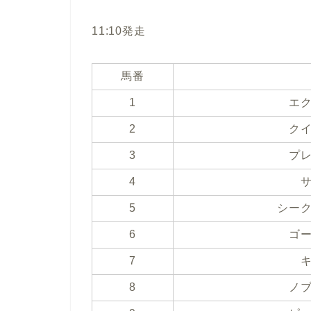
11:10発走
馬番
1
エ
2
ク
3
プ
4
5
シー
6
ゴ
7
8
ノ