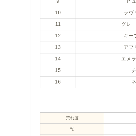
9
ピ
10
ラヴ
11
グレ
12
キー
13
アフ
14
エメ
15
16
荒れ度
軸