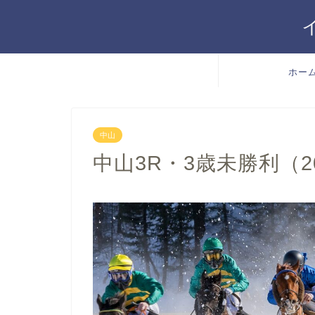
ホー
中山
中山3R・3歳未勝利（202