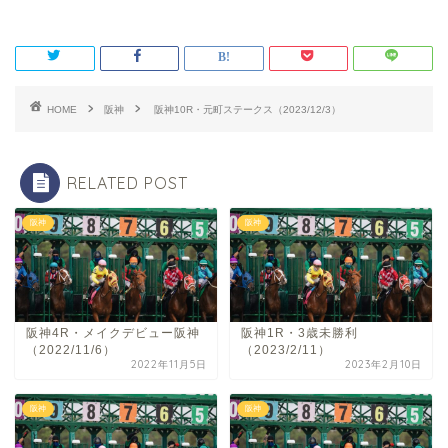
HOME
阪神
阪神10R・元町ステークス（2023/12/3）
RELATED POST
阪神
阪神
阪神4R・メイクデビュー阪神
阪神1R・3歳未勝利
（2022/11/6）
（2023/2/11）
2022年11月5日
2023年2月10日
阪神
阪神