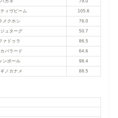
ハガネ
79.0
スティヴビーム
105.6
ラメクホシ
76.0
ンジュターグ
50.7
ファドゥラ
86.5
ッカバラード
64.6
ャンボール
98.4
ウギノカナメ
88.5