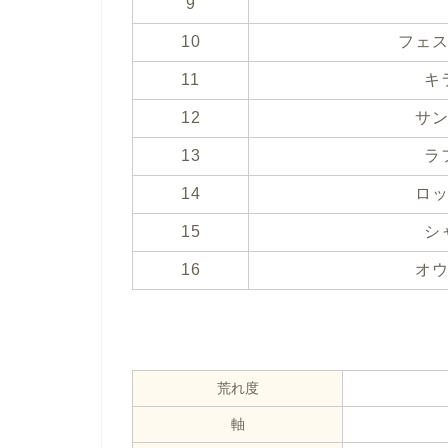
9
10
フェ
11
キ
12
サ
13
ラ
14
ロ
15
シ
16
オ
荒れ度
軸