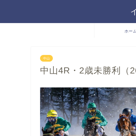
ホー
中山
中山4R・2歳未勝利（202