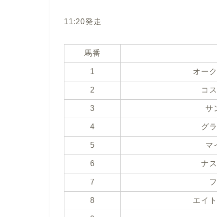
11:20発走
馬番
1
オー
2
コ
3
サ
4
グ
5
マ
6
ナ
7
8
エイ