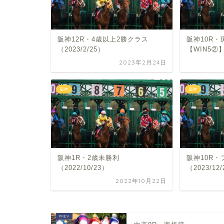
阪神12R・4歳以上2勝クラス
阪神10R
（2023/2/25）
【WIN5②】
2023年2月24日
阪神
阪神
阪神1R・2歳未勝利
阪神10R
（2022/10/23）
（2023/12
2022年10月22日