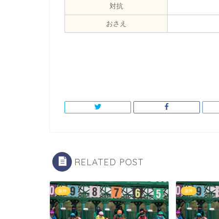
対抗
おさえ
RELATED POST
阪神
阪神