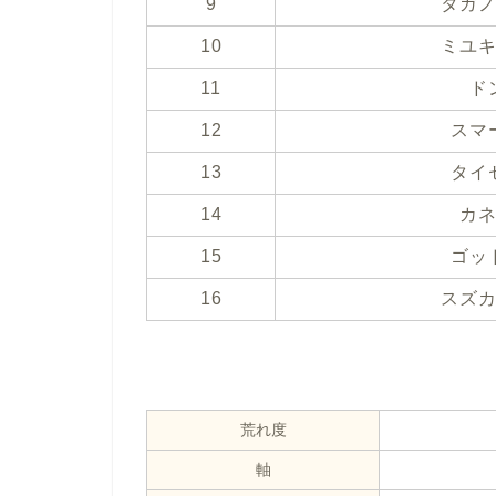
9
タガ
10
ミユ
11
ド
12
スマ
13
タイ
14
カ
15
ゴッ
16
スズ
荒れ度
軸