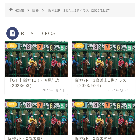
HOME
阪神
阪神12R・3歳以上1勝クラス（2022/12/17）
RELATED POST
重賞
阪神
【GⅢ】阪神11R・鳴尾記念
阪神7R・3歳以上1勝クラス
（2023/6/3）
（2023/9/24）
2023年6月2日
2023年9月23日
阪神
阪神
阪神1R・2歳未勝利
阪神2R・2歳未勝利