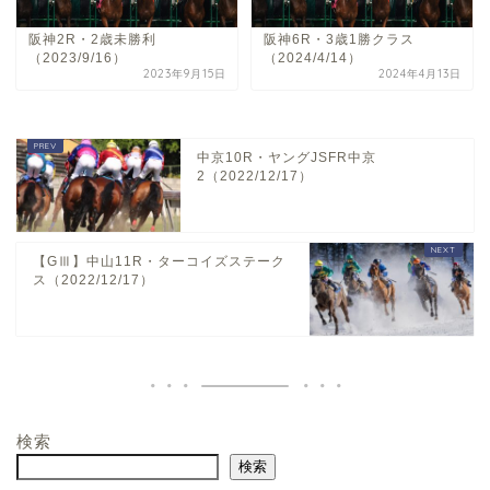
阪神2R・2歳未勝利
阪神6R・3歳1勝クラス
（2023/9/16）
（2024/4/14）
2023年9月15日
2024年4月13日
中京10R・ヤングJSFR中京
2（2022/12/17）
【GⅢ】中山11R・ターコイズステーク
ス（2022/12/17）
検索
ホーム
検索