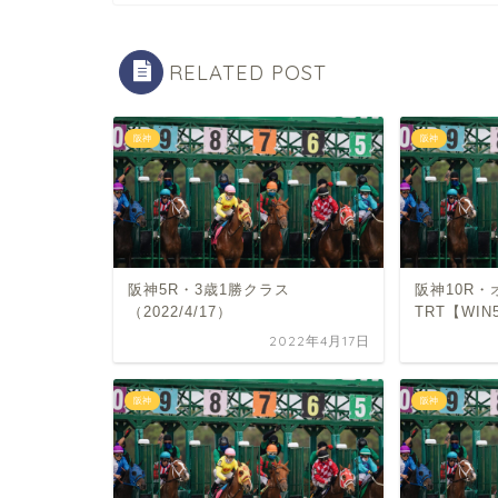
RELATED POST
阪神
阪神
阪神5R・3歳1勝クラス
阪神10R
（2022/4/17）
TRT【WIN
2022年4月17日
阪神
阪神