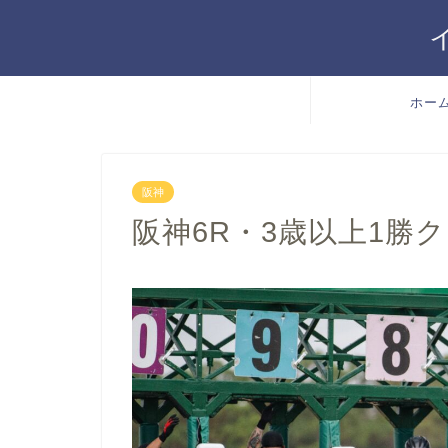
ホー
阪神
阪神6R・3歳以上1勝クラ