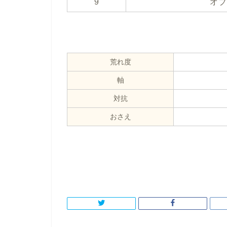
9
オブ
荒れ度
軸
対抗
おさえ