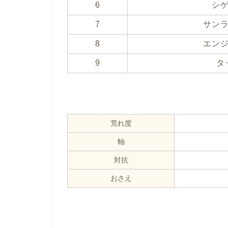
6
シ
7
サン
8
エン
9
タ
荒れ度
軸
対抗
おさえ