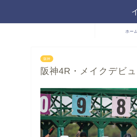
ホー
阪神
阪神4R・メイクデビュー阪