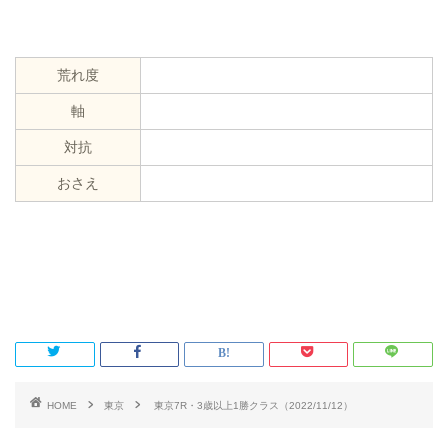
荒れ度
軸
対抗
おさえ
HOME
東京
東京7R・3歳以上1勝クラス（2022/11/12）