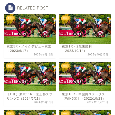
RELATED POST
東京
東京
東京5R・メイクデビュー東京
東京1R・2歳未勝利
（2023/6/17）
（2023/10/14）
2023年6月16日
2023年10月13日
東京
東京
【GⅡ】東京11R・京王杯スプ
東京10R・甲斐路ステークス
リングC（2024/5/11）
【WIN5①】（2022/10/23）
2024年5月10日
2022年10月23日
東京
東京