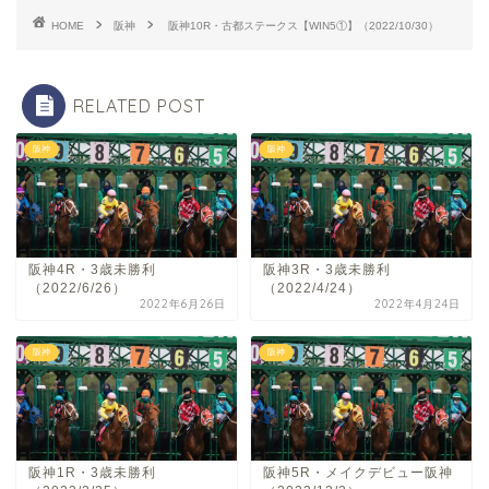
HOME
阪神
阪神10R・古都ステークス【WIN5①】（2022/10/30）
RELATED POST
阪神
阪神
阪神4R・3歳未勝利
阪神3R・3歳未勝利
（2022/6/26）
（2022/4/24）
2022年6月26日
2022年4月24日
阪神
阪神
阪神1R・3歳未勝利
阪神5R・メイクデビュー阪神