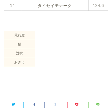
14
タイセイモナーク
124.6
荒れ度
軸
対抗
おさえ