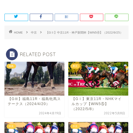
HOME
中京
【GⅡ】中京11R・神戸新聞杯【WIN5④】（2022/9/25）
RELATED POST
福島
東京
【GⅢ】福島11R・福島牝馬ス
【GⅠ】東京11R・NHKマイ
テークス（2024/4/20）
ルカップ【WIN5⑤】
（2022/5/8）
2024年4月19日
2022年5月8日
中京
中京