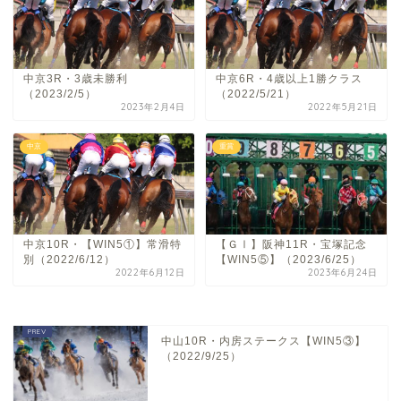
中京3R・3歳未勝利
中京6R・4歳以上1勝クラス
（2023/2/5）
（2022/5/21）
2023年2月4日
2022年5月21日
中京
重賞
中京10R・【WIN5①】常滑特
【ＧⅠ】阪神11R・宝塚記念
別（2022/6/12）
【WIN5⑤】（2023/6/25）
2022年6月12日
2023年6月24日
中山10R・内房ステークス【WIN5③】
（2022/9/25）