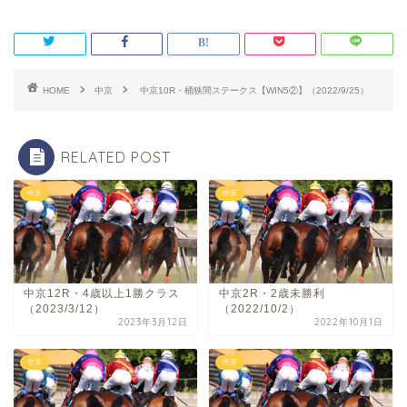
HOME
中京
中京10R・桶狭間ステークス【WIN5②】（2022/9/25）
RELATED POST
中京
中京
中京12R・4歳以上1勝クラス
中京2R・2歳未勝利
（2023/3/12）
（2022/10/2）
2023年3月12日
2022年10月1日
中京
中京