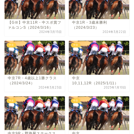
【GⅢ】中京11R・中スポ賞フ
中京1R・3歳未勝利
ァルコンS（2024/3/16）
（2024/3/23）
2024年3月15日
2024年3月22日
中京
中京
中京7R・4歳以上1勝クラス
中京
（2024/3/24）
10,11,12R（2025/1/11）
2024年3月23日
2025年1月10日
中京
中京
中京9R・野路菊ステークス
中京