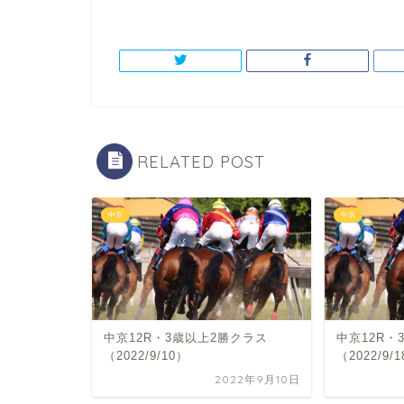
RELATED POST
中京
中京
中京12R・3歳以上2勝クラス
中京12R・
（2022/9/10）
（2022/9/
2022年9月10日