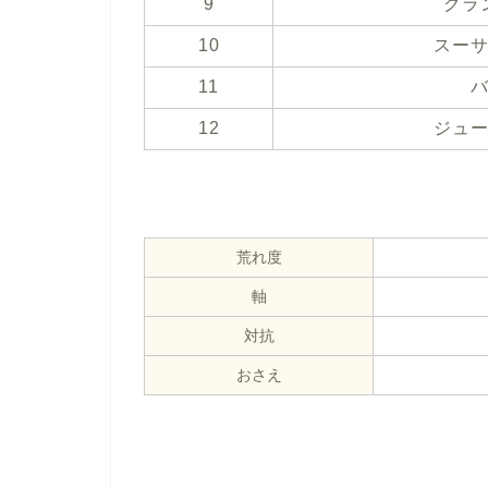
9
グラ
10
スー
11
12
ジュ
荒れ度
軸
対抗
おさえ