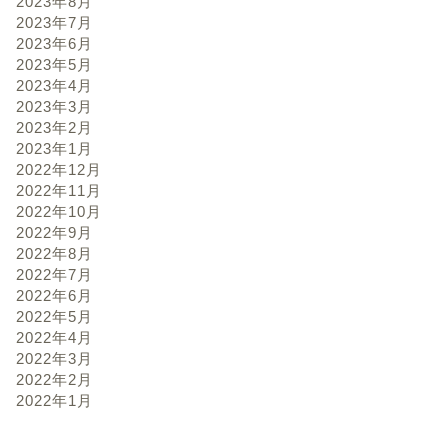
2023年8月
2023年7月
2023年6月
2023年5月
2023年4月
2023年3月
2023年2月
2023年1月
2022年12月
2022年11月
2022年10月
2022年9月
2022年8月
2022年7月
2022年6月
2022年5月
2022年4月
2022年3月
2022年2月
2022年1月