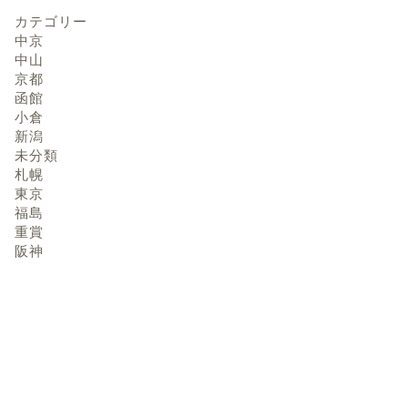
カテゴリー
中京
中山
京都
函館
小倉
新潟
未分類
札幌
東京
福島
重賞
阪神