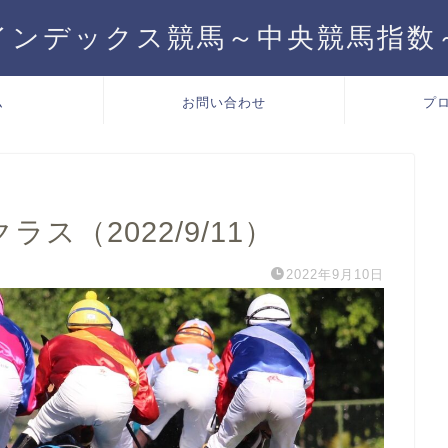
インデックス競馬～中央競馬指数
ム
お問い合わせ
プ
ラス（2022/9/11）
2022年9月10日