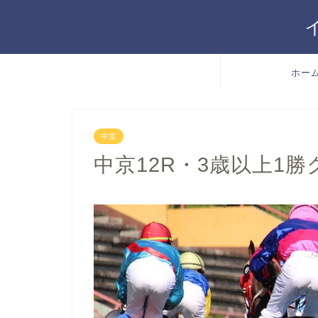
ホー
中京
中京12R・3歳以上1勝ク