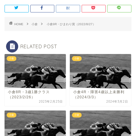
HOME
小倉
小倉9R・ひまわり賞（2022/8/27）
RELATED POST
小倉
小倉
小倉8R・3歳1勝クラス
小倉4R・障害4歳以上未勝利
（2023/2/26）
（2024/3/3）
2023年2月25日
2024年3月2日
小倉
小倉