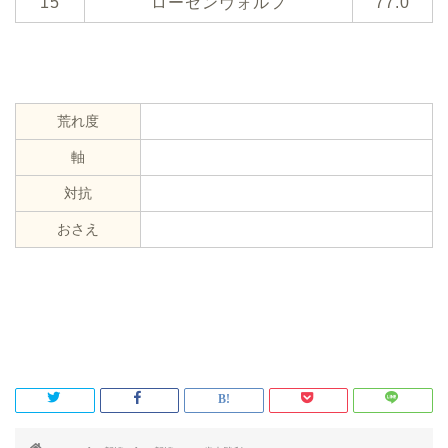
15
ローゼンヴォルフ
77.0
荒れ度
軸
対抗
おさえ