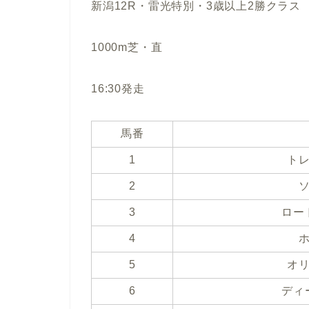
新潟12R・雷光特別・3歳以上2勝クラス
1000m芝・直
16:30発走
馬番
1
ト
2
3
ロー
4
5
オ
6
ディ