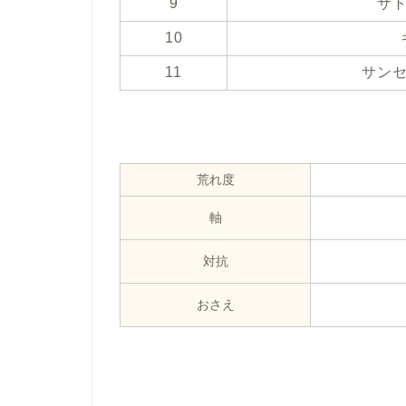
9
サ
10
11
サン
荒れ度
軸
対抗
おさえ