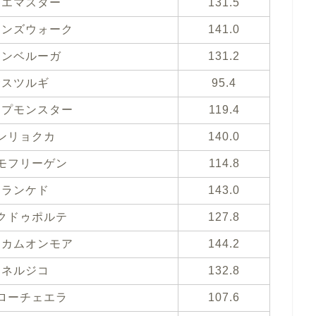
レエマスター
131.5
ーンズウォーク
141.0
ノンベルーガ
131.2
サスツルギ
95.4
ープモンスター
119.4
ンリョクカ
140.0
モフリーゲン
114.8
シランケド
143.0
クドゥポルテ
127.8
クカムオンモア
144.2
エネルジコ
132.8
ローチェエラ
107.6