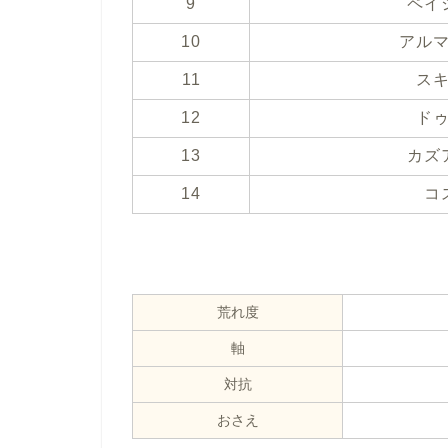
9
ペイ
10
アル
11
ス
12
ド
13
カズ
14
コ
荒れ度
軸
対抗
おさえ