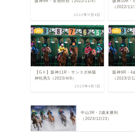
阪神9R・蛍池特別（2022/11/5）
阪神10R
（2022/11
2022年11月4日
重賞
阪神
【GⅡ】阪神11R・サンスポ杯阪
阪神9R・4
神牝馬S（2023/4/8）
（2023/2/
2023年4月7日
中山3R・2歳未勝利
（2023/12/23）