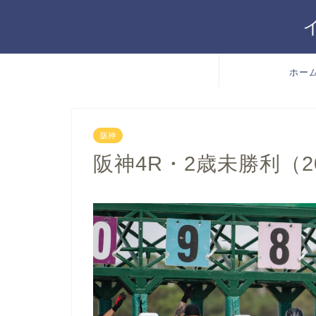
ホー
阪神
阪神4R・2歳未勝利（202