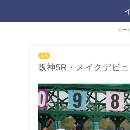
ホー
阪神
阪神5R・メイクデビュー阪