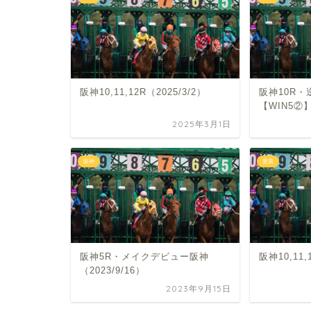
阪神10,11,12R（2025/3/2）
阪神10R
【WIN5②】
2025年3月1日
阪神
重賞
阪神5R・メイクデビュー阪神
阪神10,11,
（2023/9/16）
2023年9月15日