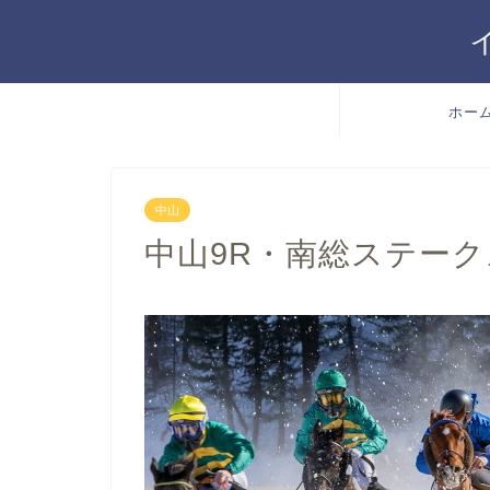
ホー
中山
中山9R・南総ステークス（