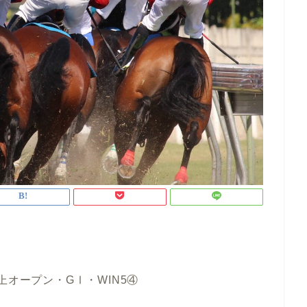
上オープン・GⅠ・WIN5④