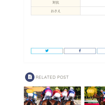
対抗
おさえ
RELATED POST
中京
東京