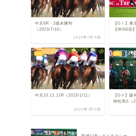
中京6R・3歳未勝利
【GⅠ】東
（2023/7/16）
【WIN5⑤】
2023年7月15日
中京
重賞
中京10,11,12R（2025/1/11）
【GⅡ】阪
神牝馬S（20
2025年1月10日
阪神11R・ギャラクシー