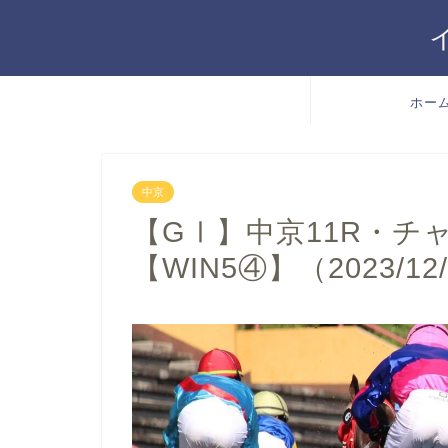
ホー
中京
【GⅠ】中京11R・チ
【WIN5④】（2023/12