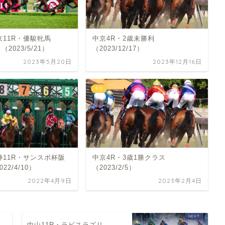
京11R・優駿牝馬
中京4R・2歳未勝利
（2023/5/21）
（2023/12/17）
2023年5月20日
2023年12月16日
中京
神11R・サンスポ杯阪
中京4R・3歳1勝クラス
22/4/10）
（2023/2/5）
2022年4月9日
2023年2月4日
中山11R・ラピスラズリ