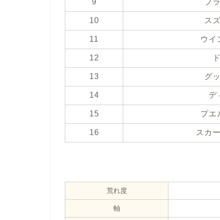
9
プ
10
ス
11
ウイ
12
13
グ
14
デ
15
プエ
16
スカ
荒れ度
軸