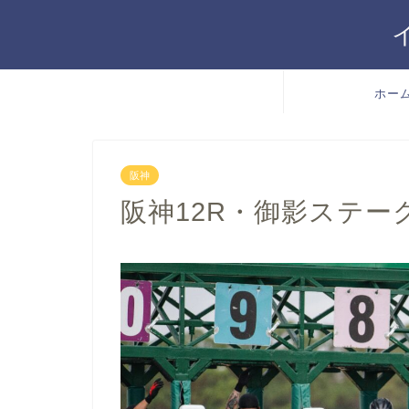
ホー
阪神
阪神12R・御影ステークス