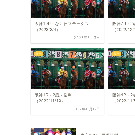
阪神10R・なにわステークス
阪神7R・2
（2023/3/4）
（2022/12
2023年3月3日
阪神
阪神
阪神1R・2歳未勝利
阪神4R・2
（2022/11/19）
（2022/11
2022年11月17日