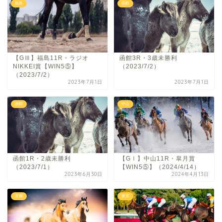
福島
函館
【GⅢ】福島11R・ラジオ
函館3R・3歳未勝利
NIKKEI賞【WIN5⑤】
（2023/7/2）
（2023/7/2）
2023年7月1日
2023年7月1日
函館
中山
函館1R・2歳未勝利
【GⅠ】中山11R・皐月賞
（2023/7/1）
【WIN5⑤】（2024/4/14）
2023年6月30日
2024年4月13日
京都
東京