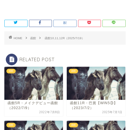
HOME
函館
函館10,11,12R（2025/7/19）
RELATED POST
函館
函館
函館5R・メイクデビュー函館
函館11R・巴賞【WIN5③】
（2022/7/9）
（2023/7/2）
2022年7月8日
2023年7月1日
函館
函館